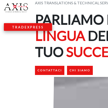
Skip
AXIS TRANSLATIONS & TECHNICAL SER
to
PARLIAMO 
content
TRADEXPRESS
LINGUA
DE
TUO
SUCC
CONTATTACI
CHI SIAMO