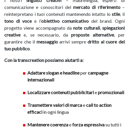
I nostri
linguisti creativi
– madrelingua, esperti di
comunicazione e conoscitori del
mercato di riferimento
–
reinterpretano i tuoi contenuti mantenendo intatto lo
stile
, il
tono di voce
e l’
obiettivo comunicativo
del brand. Ogni
progetto viene accompagnato da
note culturali
,
spiegazioni
creative
e, se necessario, da
proposte alternative
, per
garantire che il
messaggio
arrivi sempre
dritto al cuore del
tuo pubblico
.
Con la transcreation possiamo aiutarti a:
Adattare slogan e headline
per
campagne
internazionali
Localizzare contenuti pubblicitari
e
promozionali
Trasmettere valori di marca
e
call to action
efficaci
in ogni lingua
Mantenere coerenza
e
forza espressiva
su tutti i