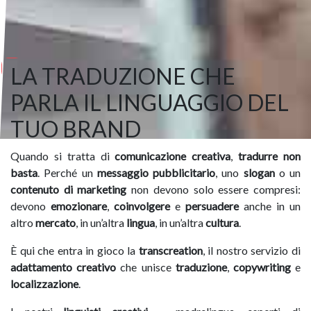
LA TRADUZIONE CHE
PARLA IL LINGUAGGIO DEL
TUO BRAND
Quando si tratta di
comunicazione creativa
,
tradurre non
basta
. Perché un
messaggio pubblicitario
, uno
slogan
o un
contenuto di marketing
non devono solo essere compresi:
devono
emozionare
,
coinvolgere
e
persuadere
anche in un
altro
mercato
, in un’altra
lingua
, in un’altra
cultura
.
È qui che entra in gioco la
transcreation
, il nostro servizio di
adattamento creativo
che unisce
traduzione
,
copywriting
e
localizzazione
.