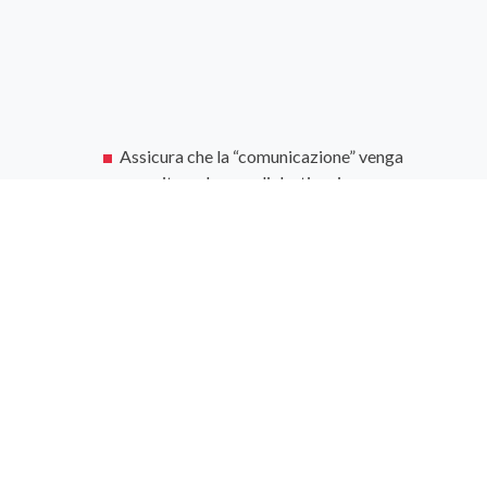
Assicura che la “comunicazione” venga
recepita, nelpaese di destinazione, con
la massima efficacia e con lo stesso
impatto del source;
Aumenta la visibilità e la qualità del
cliente;
Trasferisce lo stile, il tono e la salienza
emotiva del messaggio al lettore